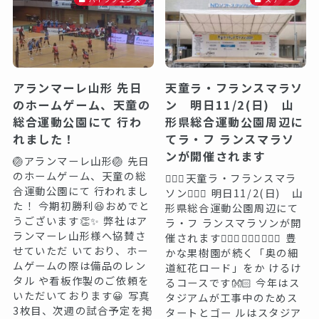
アランマーレ山形 先日
天童ラ・フランスマラソ
のホームゲーム、天童の
ン 明日11/2(日) 山
総合運動公園にて 行わ
形県総合運動公園周辺に
れました！
てラ・フ ランスマラソ
ンが開催されます
🏐アランマーレ山形🏐 先日
のホームゲーム、天童の総
🏃🏻‍♀️天童ラ・フランスマラ
合運動公園にて 行われまし
ソン🏃🏻‍♀️ 明日11/2(日) 山
た！ 今期初勝利😆おめでと
形県総合運動公園周辺にて
うございます👏✨ 弊社はア
ラ・フ ランスマラソンが開
ランマーレ山形様へ協賛さ
催されます🏃🏻‍♀️🏃🏻‍♀️🏃🏻‍♀️ 豊
せていただ いており、ホー
かな果樹園が続く「奥の細
ムゲームの際は備品のレン
道紅花ロード」をか けるけ
タル や看板作製のご依頼を
るコースです👐🏻 今年はス
いただいております😀 写真
タジアムが工事中のためス
3枚目、次週の試合予定を掲
タートとゴー ルはスタジア