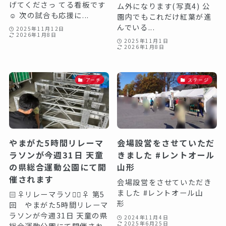
げてくださっ てる看板です
ム外になります(写真4) 公
☺️ 次の試合も応援に...
園内でもこれだけ紅葉が進
んでいる...
2025年11月12日
2026年1月8日
2025年11月1日
2026年1月8日
アーチ
ステージ
やまがた5時間リレーマ
会場設営をさせていただ
ラソンが今週31日 天童
きました #レントオール
の県総合運動公園にて開
山形
催されます
会場設営をさせていただき
ました #レントオール山
🏻‍♀️リレーマラソン🏻‍♀️ 第5
形
回 やまがた5時間リレーマ
ラソンが今週31日 天童の県
2024年11月4日
2025年6月25日
総合運動公園にて開催され