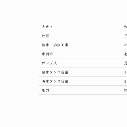
大きさ
W
仕様
給水・排水工事
水補給
ポンプ式
給水タンク容量
2
汚水タンク容量
2
能力
約