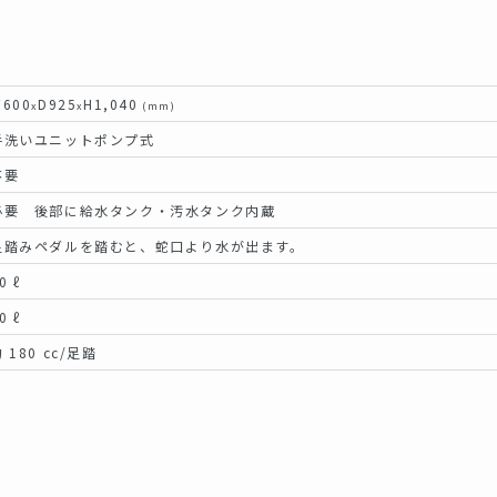
600
D925
H1,040
x
x
(mm)
手洗いユニットポンプ式
不要
必要 後部に給水タンク・汚水タンク内蔵
足踏みペダルを踏むと、蛇口より水が出ます。
0 ℓ
0 ℓ
 180 cc/足踏