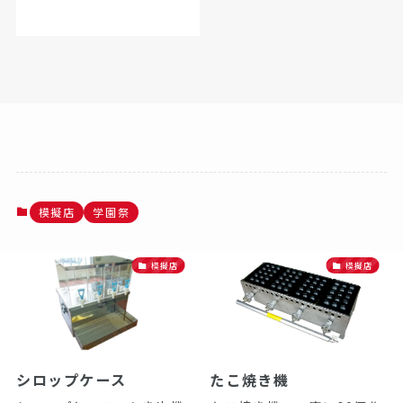
模擬店
学園祭
模擬店
模擬店
シロップケース
たこ焼き機