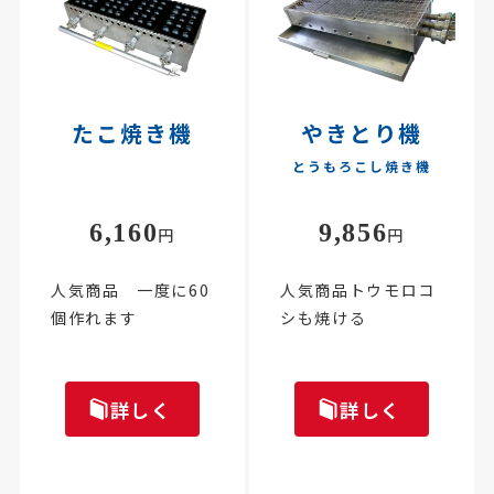
たこ焼き機
やきとり機
とうもろこし焼き機
6,160
9,856
円
円
人気商品 一度に60
人気商品トウモロコ
個作れます
シも焼ける
詳しく
詳しく