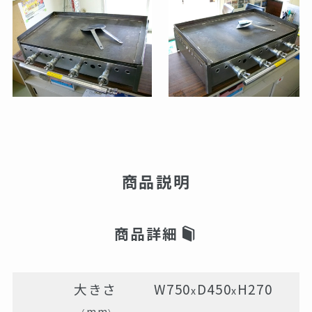
商品説明
商品詳細
大きさ
W750
D450
H270
x
x
mm