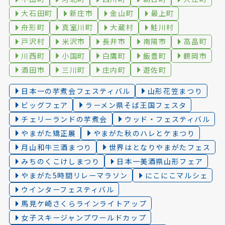
大石田町
新庄市
金山町
最上町
舟形町
真室川町
大蔵村
鮭川村
戸沢村
米沢市
長井市
南陽市
高畠町
川西町
小国町
白鷹町
飯豊町
鶴岡市
酒田市
三川町
庄内町
遊佐町
日本一の芋煮会フェスティバル
山形花笠まつり
ビッグフェア
ラーメン県そば王国フェスタ
チェリーランドの芋煮会
ウッド・フェスティバル
やまがた矯正展
やまがた秋のハレとケまつり
月山和牛三酒まつり
世界はとなりやまがたフェス
みちのくこけしまつり
日本一美酒県山形フェア
やまがた5時間リレーマラソン
にこにこマルシェ
ウインターフェスティバル
馬見ケ崎さくらラインライトアップ
女子スキージャンプワールドカップ