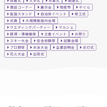
除幕式
入学式
卒業式
開通式
商談コーナー
展示会
物産市
やぐら
仮設スタンド
自治体イベント
竣工式
式典
大規模施設内会場
ウエディングパーティー
マルシェ
誘導・導線確保
立食イベント
お祭り
スキー大会
安全祈願祭
試験会場
プロ野球
水泳大会
企業説明会
点灯式
花火大会
出荷式