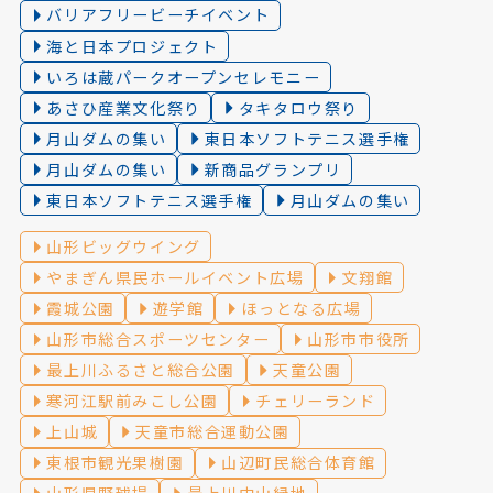
バリアフリービーチイベント
海と日本プロジェクト
いろは蔵パークオープンセレモニー
あさひ産業文化祭り
タキタロウ祭り
月山ダムの集い
東日本ソフトテニス選手権
月山ダムの集い
新商品グランプリ
東日本ソフトテニス選手権
月山ダムの集い
山形ビッグウイング
やまぎん県民ホールイベント広場
文翔館
霞城公園
遊学館
ほっとなる広場
山形市総合スポーツセンター
山形市市役所
最上川ふるさと総合公園
天童公園
寒河江駅前みこし公園
チェリーランド
上山城
天童市総合運動公園
東根市観光果樹園
山辺町民総合体育館