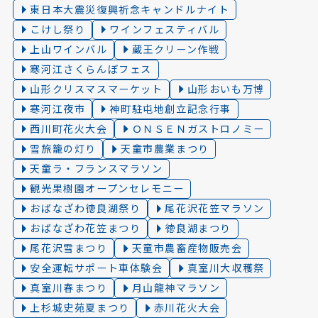
東日本大震災復興祈念キャンドルナイト
こけし祭り
ワインフェスティバル
上山ワインバル
蔵王クリーン作戦
寒河江さくらんぼフェス
山形クリスマスマーケット
山形おいも万博
寒河江夜市
神町駐屯地創立記念行事
西川町花火大会
ＯＮＳＥＮガストロノミー
雪旅籠の灯り️
天童市農業まつり
天童ラ・フランスマラソン
観光果樹園オープンセレモニー
おばなざわ徳良湖祭り
尾花沢花笠マラソン
おばなざわ花笠まつり
徳良湖まつり
尾花沢雪まつり
天童市農畜産物販売会
安全運転サポート車体験会
真室川大収穫祭
真室川春まつり
月山龍神マラソン
上杉城史苑夏まつり
赤川花火大会