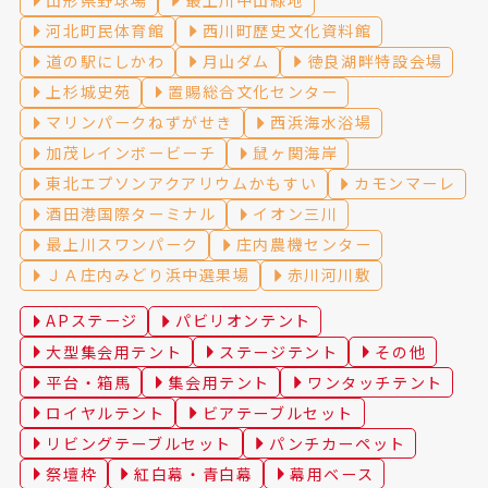
山形県野球場
最上川中山緑地
河北町民体育館
西川町歴史文化資料館
道の駅にしかわ
月山ダム
徳良湖畔特設会場
上杉城史苑
置賜総合文化センター
マリンパークねずがせき
西浜海水浴場
加茂レインボービーチ
鼠ヶ関海岸
東北エプソンアクアリウムかもすい
カモンマーレ
酒田港国際ターミナル
イオン三川
最上川スワンパーク
庄内農機センター
ＪＡ庄内みどり浜中選果場
赤川河川敷
APステージ
パビリオンテント
大型集会用テント
ステージテント
その他
平台・箱馬
集会用テント
ワンタッチテント
ロイヤルテント
ビアテーブルセット
リビングテーブルセット
パンチカーペット
祭壇枠
紅白幕・青白幕
幕用ベース