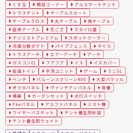
くす玉
商談コーナー
アルスマートテント
トラステント
テーブルスカート
テーブルクロス
丸テーブル
角テーブル
座卓テーブル
花ござ
スタイロ畳
デジミストプレミアム
スポットクーラー
冷風分散ダクト
パイプフェンス
やぐら
トラスアーチ
エアーアーチ
アーチ
ガスコンロ
フアフア
イス
イスカバー
仮設トイレ
手洗ユニット
ゲーム
ミニSL
ベンチ
バルーンスクリーン400
大型パラソル
オクタパネル
ヴァンテアンパネル
音響
横幕
ガーデンセット
点灯スイッチ
Fkeパネル
アルファパネル
ミスト機
ワイヤーバスケット
テント養生用砂袋
テント養生用ウェイト