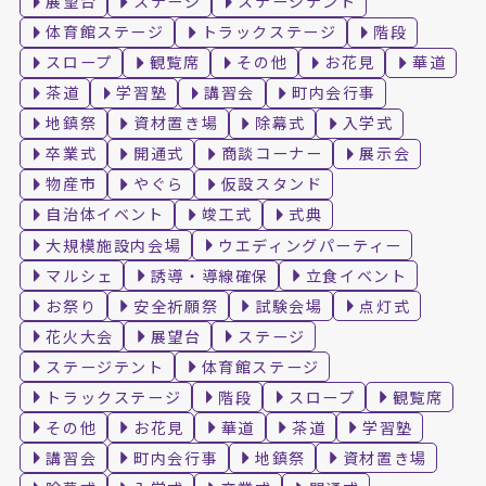
展望台
ステージ
ステージテント
体育館ステージ
トラックステージ
階段
スロープ
観覧席
その他
お花見
華道
茶道
学習塾
講習会
町内会行事
地鎮祭
資材置き場
除幕式
入学式
卒業式
開通式
商談コーナー
展示会
物産市
やぐら
仮設スタンド
自治体イベント
竣工式
式典
大規模施設内会場
ウエディングパーティー
マルシェ
誘導・導線確保
立食イベント
お祭り
安全祈願祭
試験会場
点灯式
花火大会
展望台
ステージ
ステージテント
体育館ステージ
トラックステージ
階段
スロープ
観覧席
その他
お花見
華道
茶道
学習塾
講習会
町内会行事
地鎮祭
資材置き場