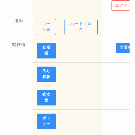
エアアー
用紙
コー
ハードクロ
ト紙
ス
製作例
立看
立看板
板
吊り
看板
式次
第
ポス
ター