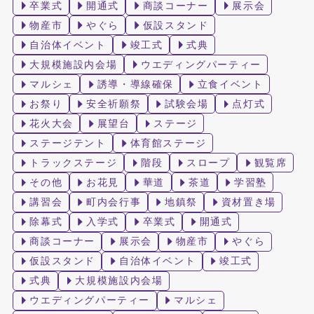
卒業式
開通式
商談コーナー
展示会
物産市
やぐら
仮設スタンド
自治体イベント
竣工式
式典
大規模施設内会場
ウエディングパーティー
マルシェ
誘導・導線確保
立食イベント
お祭り
安全祈願祭
試験会場
点灯式
花火大会
展望台
ステージ
ステージテント
体育館ステージ
トラックステージ
階段
スロープ
観覧席
その他
お花見
華道
茶道
学習塾
講習会
町内会行事
地鎮祭
資材置き場
除幕式
入学式
卒業式
開通式
商談コーナー
展示会
物産市
やぐら
仮設スタンド
自治体イベント
竣工式
式典
大規模施設内会場
ウエディングパーティー
マルシェ