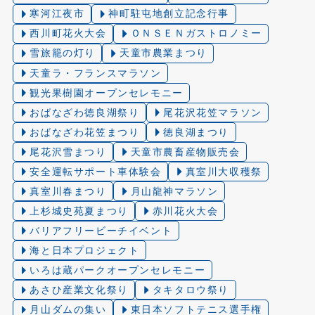
寒河江夜市
神町駐屯地創立記念行事
西川町花火大会
ＯＮＳＥＮガストロノミー
雪旅籠の灯り️
天童市農業まつり
天童ラ・フランスマラソン
観光果樹園オープンセレモニー
おばなざわ徳良湖祭り
尾花沢花笠マラソン
おばなざわ花笠まつり
徳良湖まつり
尾花沢雪まつり
天童市農畜産物販売会
安全運転サポート車体験会
真室川大収穫祭
真室川春まつり
月山龍神マラソン
上杉城史苑夏まつり
赤川花火大会
バリアフリービーチイベント
海と日本プロジェクト
いろは蔵パークオープンセレモニー
あさひ産業文化祭り
タキタロウ祭り
月山ダムの集い
東日本ソフトテニス選手権