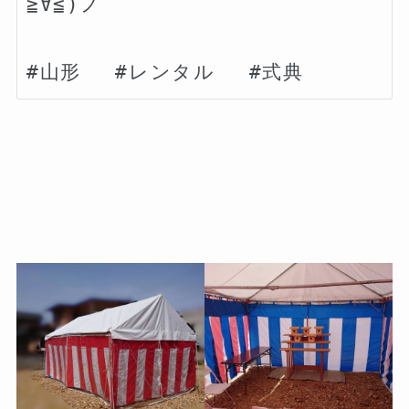
≧∀≦)ノ
