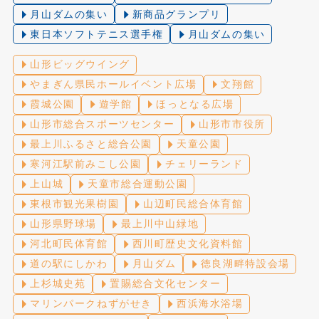
月山ダムの集い
新商品グランプリ
東日本ソフトテニス選手権
月山ダムの集い
山形ビッグウイング
やまぎん県民ホールイベント広場
文翔館
霞城公園
遊学館
ほっとなる広場
山形市総合スポーツセンター
山形市市役所
最上川ふるさと総合公園
天童公園
寒河江駅前みこし公園
チェリーランド
上山城
天童市総合運動公園
東根市観光果樹園
山辺町民総合体育館
山形県野球場
最上川中山緑地
河北町民体育館
西川町歴史文化資料館
道の駅にしかわ
月山ダム
徳良湖畔特設会場
上杉城史苑
置賜総合文化センター
マリンパークねずがせき
西浜海水浴場