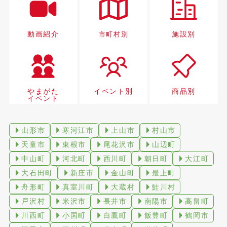
動画紹介
施設別
市町村別
やまがた
イベント別
商品別
イベント
山形市
寒河江市
上山市
村山市
天童市
東根市
尾花沢市
山辺町
中山町
河北町
西川町
朝日町
大江町
大石田町
新庄市
金山町
最上町
舟形町
真室川町
大蔵村
鮭川村
戸沢村
米沢市
長井市
南陽市
高畠町
川西町
小国町
白鷹町
飯豊町
鶴岡市