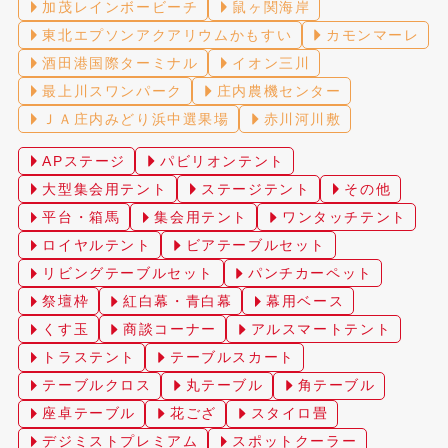
加茂レインボービーチ
鼠ヶ関海岸
東北エプソンアクアリウムかもすい
カモンマーレ
酒田港国際ターミナル
イオン三川
最上川スワンパーク
庄内農機センター
ＪＡ庄内みどり浜中選果場
赤川河川敷
APステージ
パビリオンテント
大型集会用テント
ステージテント
その他
平台・箱馬
集会用テント
ワンタッチテント
ロイヤルテント
ビアテーブルセット
リビングテーブルセット
パンチカーペット
祭壇枠
紅白幕・青白幕
幕用ベース
くす玉
商談コーナー
アルスマートテント
トラステント
テーブルスカート
テーブルクロス
丸テーブル
角テーブル
座卓テーブル
花ござ
スタイロ畳
デジミストプレミアム
スポットクーラー