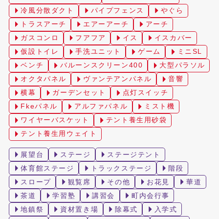
冷風分散ダクト
パイプフェンス
やぐら
トラスアーチ
エアーアーチ
アーチ
ガスコンロ
フアフア
イス
イスカバー
仮設トイレ
手洗ユニット
ゲーム
ミニSL
ベンチ
バルーンスクリーン400
大型パラソル
オクタパネル
ヴァンテアンパネル
音響
横幕
ガーデンセット
点灯スイッチ
Fkeパネル
アルファパネル
ミスト機
ワイヤーバスケット
テント養生用砂袋
テント養生用ウェイト
展望台
ステージ
ステージテント
体育館ステージ
トラックステージ
階段
スロープ
観覧席
その他
お花見
華道
茶道
学習塾
講習会
町内会行事
地鎮祭
資材置き場
除幕式
入学式