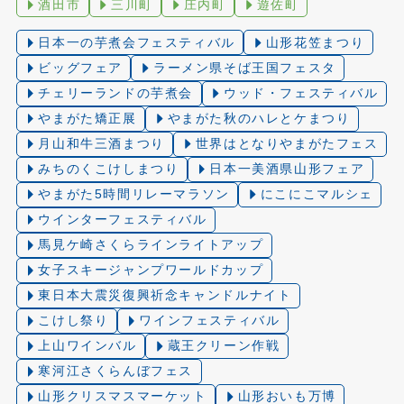
酒田市
三川町
庄内町
遊佐町
日本一の芋煮会フェスティバル
山形花笠まつり
ビッグフェア
ラーメン県そば王国フェスタ
チェリーランドの芋煮会
ウッド・フェスティバル
やまがた矯正展
やまがた秋のハレとケまつり
月山和牛三酒まつり
世界はとなりやまがたフェス
みちのくこけしまつり
日本一美酒県山形フェア
やまがた5時間リレーマラソン
にこにこマルシェ
ウインターフェスティバル
馬見ケ崎さくらラインライトアップ
女子スキージャンプワールドカップ
東日本大震災復興祈念キャンドルナイト
こけし祭り
ワインフェスティバル
上山ワインバル
蔵王クリーン作戦
寒河江さくらんぼフェス
山形クリスマスマーケット
山形おいも万博