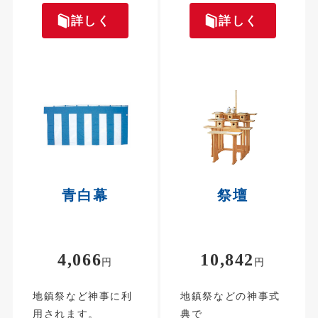
詳しく
詳しく
青白幕
祭壇
4,066
10,842
円
円
地鎮祭など神事に利
地鎮祭などの神事式
用されます。
典で