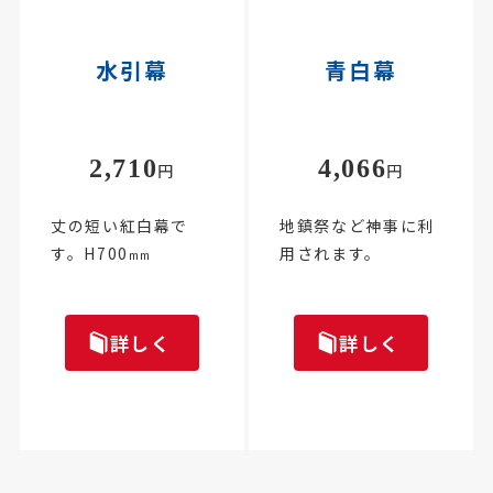
水引幕
青白幕
2,710
4,066
円
円
丈の短い紅白幕で
地鎮祭など神事に利
す。H700
用されます。
mm
詳しく
詳しく