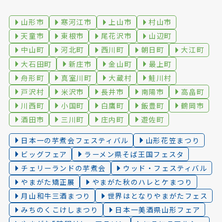
山形市
寒河江市
上山市
村山市
天童市
東根市
尾花沢市
山辺町
中山町
河北町
西川町
朝日町
大江町
大石田町
新庄市
金山町
最上町
舟形町
真室川町
大蔵村
鮭川村
戸沢村
米沢市
長井市
南陽市
高畠町
川西町
小国町
白鷹町
飯豊町
鶴岡市
酒田市
三川町
庄内町
遊佐町
日本一の芋煮会フェスティバル
山形花笠まつり
ビッグフェア
ラーメン県そば王国フェスタ
チェリーランドの芋煮会
ウッド・フェスティバル
やまがた矯正展
やまがた秋のハレとケまつり
月山和牛三酒まつり
世界はとなりやまがたフェス
みちのくこけしまつり
日本一美酒県山形フェア