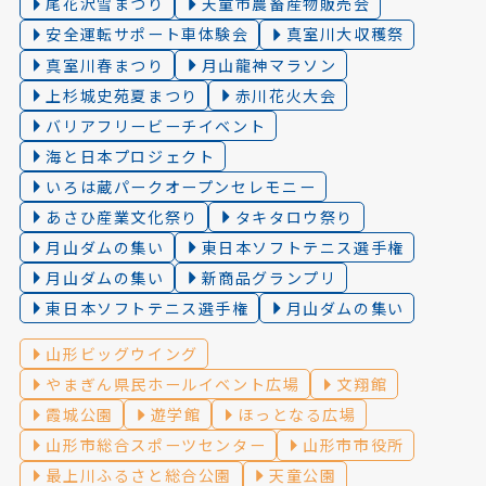
尾花沢雪まつり
天童市農畜産物販売会
安全運転サポート車体験会
真室川大収穫祭
真室川春まつり
月山龍神マラソン
上杉城史苑夏まつり
赤川花火大会
バリアフリービーチイベント
海と日本プロジェクト
いろは蔵パークオープンセレモニー
あさひ産業文化祭り
タキタロウ祭り
月山ダムの集い
東日本ソフトテニス選手権
月山ダムの集い
新商品グランプリ
東日本ソフトテニス選手権
月山ダムの集い
山形ビッグウイング
やまぎん県民ホールイベント広場
文翔館
霞城公園
遊学館
ほっとなる広場
山形市総合スポーツセンター
山形市市役所
最上川ふるさと総合公園
天童公園