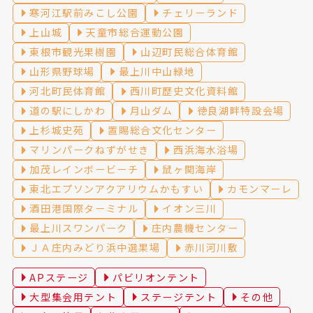
寒河江駅前みこし公園
チェリーランド
上山城
天童市総合運動公園
東根市観光果樹園
山辺町民総合体育館
山形県野球場
最上川中山緑地
河北町民体育館
西川町歴史文化資料館
道の駅にしかわ
月山ダム
徳良湖畔特設会場
上杉城史苑
置賜総合文化センター
マリンパークねずがせき
西浜海水浴場
加茂レインボービーチ
鼠ヶ関海岸
東北エプソンアクアリウムかもすい
カモンマーレ
酒田港国際ターミナル
イオン三川
最上川スワンパーク
庄内農機センター
ＪＡ庄内みどり浜中選果場
赤川河川敷
APステージ
パビリオンテント
大型集会用テント
ステージテント
その他