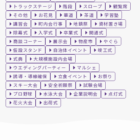
トラックステージ
階段
スロープ
観覧席
その他
お花見
華道
茶道
学習塾
講習会
町内会行事
地鎮祭
資材置き場
除幕式
入学式
卒業式
開通式
商談コーナー
展示会
物産市
やぐら
仮設スタンド
自治体イベント
竣工式
式典
大規模施設内会場
ウエディングパーティー
マルシェ
誘導・導線確保
立食イベント
お祭り
スキー大会
安全祈願祭
試験会場
プロ野球
水泳大会
企業説明会
点灯式
花火大会
出荷式