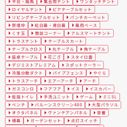
平台・箱馬
集会用テント
ワンタッチテント
ロイヤルテント
ビアテーブルセット
リビングテーブルセット
パンチカーペット
祭壇枠
紅白幕・青白幕
幕用ベース
くす玉
商談コーナー
アルスマートテント
トラステント
テーブルスカート
テーブルクロス
丸テーブル
角テーブル
座卓テーブル
花ござ
スタイロ畳
デジミストプレミアム
スポットクーラー
冷風分散ダクト
パイプフェンス
やぐら
トラスアーチ
エアーアーチ
アーチ
ガスコンロ
フアフア
イス
イスカバー
仮設トイレ
手洗ユニット
ゲーム
ミニSL
ベンチ
バルーンスクリーン400
大型パラソル
オクタパネル
ヴァンテアンパネル
音響
横幕
ガーデンセット
点灯スイッチ