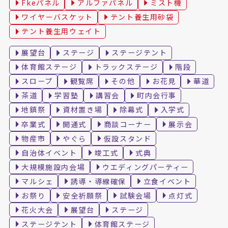
Fkeパネル
アルファパネル
ミスト機
ワイヤーバスケット
テント養生用砂袋
テント養生用ウェイト
展望台
ステージ
ステージテント
体育館ステージ
トラックステージ
階段
スロープ
観覧席
その他
お花見
華道
茶道
学習塾
講習会
町内会行事
地鎮祭
資材置き場
除幕式
入学式
卒業式
開通式
商談コーナー
展示会
物産市
やぐら
仮設スタンド
自治体イベント
竣工式
式典
大規模施設内会場
ウエディングパーティー
マルシェ
誘導・導線確保
立食イベント
お祭り
安全祈願祭
試験会場
点灯式
花火大会
展望台
ステージ
ステージテント
体育館ステージ