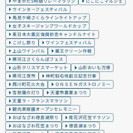
やまがた5時間リレーマラソン
にこにこマルシェ
ウインターフェスティバル
馬見ケ崎さくらラインライトアップ
女子スキージャンプワールドカップ
東日本大震災復興祈念キャンドルナイト
こけし祭り
ワインフェスティバル
上山ワインバル
蔵王クリーン作戦
寒河江さくらんぼフェス
山形クリスマスマーケット
山形おいも万博
寒河江夜市
神町駐屯地創立記念行事
西川町花火大会
ＯＮＳＥＮガストロノミー
雪旅籠の灯り️
天童市農業まつり
天童ラ・フランスマラソン
観光果樹園オープンセレモニー
おばなざわ徳良湖祭り
尾花沢花笠マラソン
おばなざわ花笠まつり
徳良湖まつり