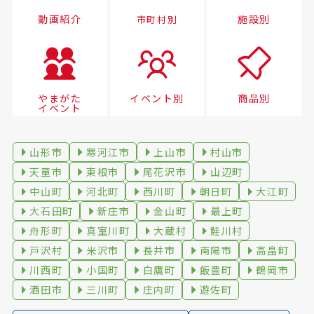
動画紹介
施設別
市町村別
やまがた
イベント別
商品別
イベント
山形市
寒河江市
上山市
村山市
天童市
東根市
尾花沢市
山辺町
中山町
河北町
西川町
朝日町
大江町
大石田町
新庄市
金山町
最上町
舟形町
真室川町
大蔵村
鮭川村
戸沢村
米沢市
長井市
南陽市
高畠町
川西町
小国町
白鷹町
飯豊町
鶴岡市
酒田市
三川町
庄内町
遊佐町