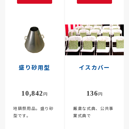
盛り砂用型
イスカバー
10,842
136
円
円
地鎮祭用品。盛り砂
厳粛な式典、公共事
型です。
業式典で