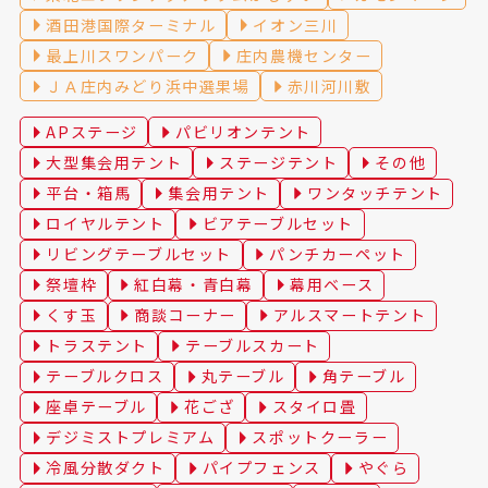
酒田港国際ターミナル
イオン三川
最上川スワンパーク
庄内農機センター
ＪＡ庄内みどり浜中選果場
赤川河川敷
APステージ
パビリオンテント
大型集会用テント
ステージテント
その他
平台・箱馬
集会用テント
ワンタッチテント
ロイヤルテント
ビアテーブルセット
リビングテーブルセット
パンチカーペット
祭壇枠
紅白幕・青白幕
幕用ベース
くす玉
商談コーナー
アルスマートテント
トラステント
テーブルスカート
テーブルクロス
丸テーブル
角テーブル
座卓テーブル
花ござ
スタイロ畳
デジミストプレミアム
スポットクーラー
冷風分散ダクト
パイプフェンス
やぐら