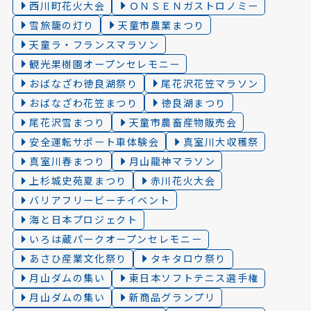
西川町花火大会
ＯＮＳＥＮガストロノミー
雪旅籠の灯り️
天童市農業まつり
天童ラ・フランスマラソン
観光果樹園オープンセレモニー
おばなざわ徳良湖祭り
尾花沢花笠マラソン
おばなざわ花笠まつり
徳良湖まつり
尾花沢雪まつり
天童市農畜産物販売会
安全運転サポート車体験会
真室川大収穫祭
真室川春まつり
月山龍神マラソン
上杉城史苑夏まつり
赤川花火大会
バリアフリービーチイベント
海と日本プロジェクト
いろは蔵パークオープンセレモニー
あさひ産業文化祭り
タキタロウ祭り
月山ダムの集い
東日本ソフトテニス選手権
月山ダムの集い
新商品グランプリ