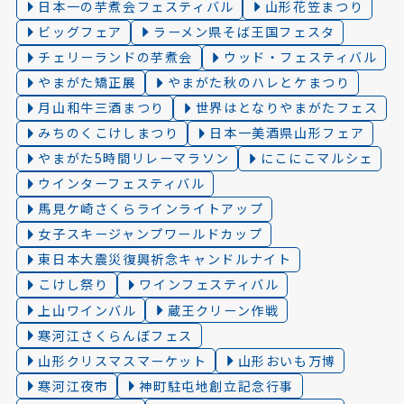
日本一の芋煮会フェスティバル
山形花笠まつり
ビッグフェア
ラーメン県そば王国フェスタ
チェリーランドの芋煮会
ウッド・フェスティバル
やまがた矯正展
やまがた秋のハレとケまつり
月山和牛三酒まつり
世界はとなりやまがたフェス
みちのくこけしまつり
日本一美酒県山形フェア
やまがた5時間リレーマラソン
にこにこマルシェ
ウインターフェスティバル
馬見ケ崎さくらラインライトアップ
女子スキージャンプワールドカップ
東日本大震災復興祈念キャンドルナイト
こけし祭り
ワインフェスティバル
上山ワインバル
蔵王クリーン作戦
寒河江さくらんぼフェス
山形クリスマスマーケット
山形おいも万博
寒河江夜市
神町駐屯地創立記念行事