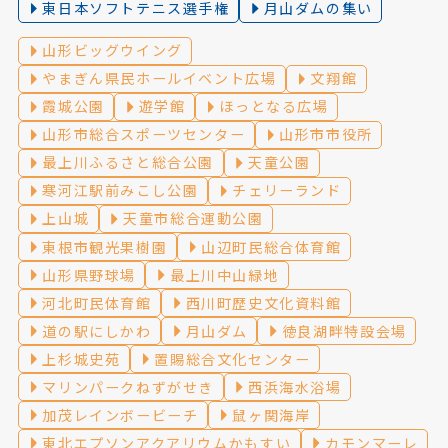
東日本ソフトテニス選手権
月山ダムの集い
山形ビッグウイング
やまぎん県民ホールイベント広場
文翔館
霞城公園
遊学館
ほっとなる広場
山形市総合スポーツセンター
山形市市役所
最上川ふるさと総合公園
天童公園
寒河江駅前みこし公園
チェリーランド
上山城
天童市総合運動公園
東根市観光果樹園
山辺町民総合体育館
山形県野球場
最上川中山緑地
河北町民体育館
西川町歴史文化資料館
道の駅にしかわ
月山ダム
徳良湖畔特設会場
上杉城史苑
置賜総合文化センター
マリンパークねずがせき
西浜海水浴場
加茂レインボービーチ
鼠ヶ関海岸
東北エプソンアクアリウムかもすい
カモンマーレ