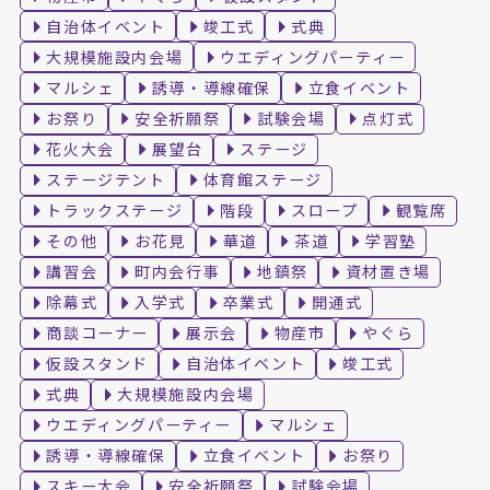
自治体イベント
竣工式
式典
大規模施設内会場
ウエディングパーティー
マルシェ
誘導・導線確保
立食イベント
お祭り
安全祈願祭
試験会場
点灯式
花火大会
展望台
ステージ
ステージテント
体育館ステージ
トラックステージ
階段
スロープ
観覧席
その他
お花見
華道
茶道
学習塾
講習会
町内会行事
地鎮祭
資材置き場
除幕式
入学式
卒業式
開通式
商談コーナー
展示会
物産市
やぐら
仮設スタンド
自治体イベント
竣工式
式典
大規模施設内会場
ウエディングパーティー
マルシェ
誘導・導線確保
立食イベント
お祭り
スキー大会
安全祈願祭
試験会場