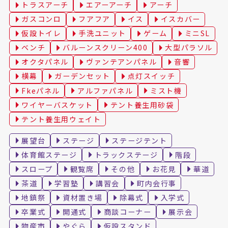
トラスアーチ
エアーアーチ
アーチ
ガスコンロ
フアフア
イス
イスカバー
仮設トイレ
手洗ユニット
ゲーム
ミニSL
ベンチ
バルーンスクリーン400
大型パラソル
オクタパネル
ヴァンテアンパネル
音響
横幕
ガーデンセット
点灯スイッチ
Fkeパネル
アルファパネル
ミスト機
ワイヤーバスケット
テント養生用砂袋
テント養生用ウェイト
展望台
ステージ
ステージテント
体育館ステージ
トラックステージ
階段
スロープ
観覧席
その他
お花見
華道
茶道
学習塾
講習会
町内会行事
地鎮祭
資材置き場
除幕式
入学式
卒業式
開通式
商談コーナー
展示会
物産市
やぐら
仮設スタンド