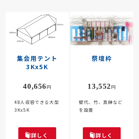
集会用テント
祭壇枠
3Kx5K
40,656
13,552
円
円
48人収容できる大型
壁代、竹、真榊など
3Kx5K
を設置
詳しく
詳しく