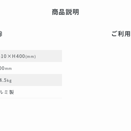
商品説明
ご利
410×H400
(mm)
00
mm
4.5
kg
ルミ製