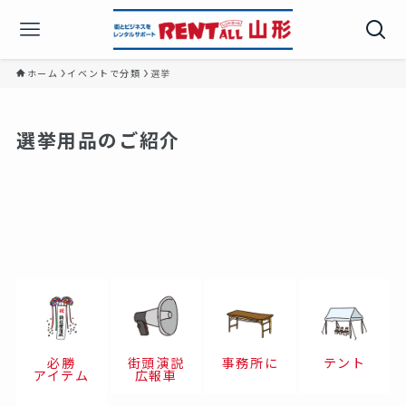
ホーム
イベントで分類
選挙
選挙用品のご紹介
必勝
街頭演説
事務所に
テント
アイテム
広報車