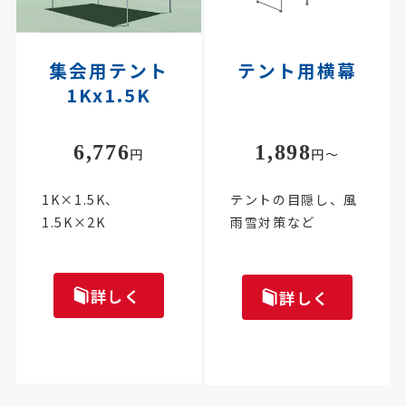
集会用テント
テント用横幕
1Kx1.5K
6,776
1,898
円
円～
1K×1.5K、
テントの目隠し、風
1.5K×2K
雨雪対策など
詳しく
詳しく