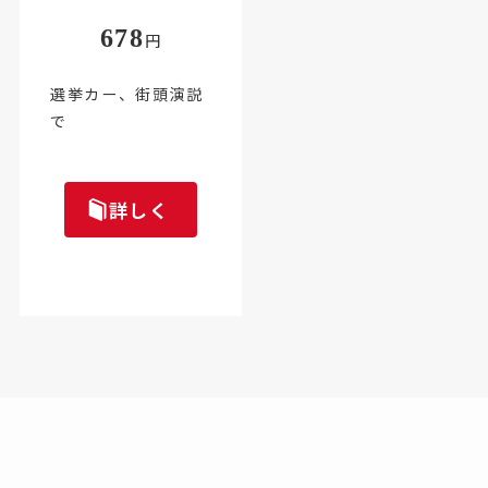
678
円
選挙カー、街頭演説
で
詳しく