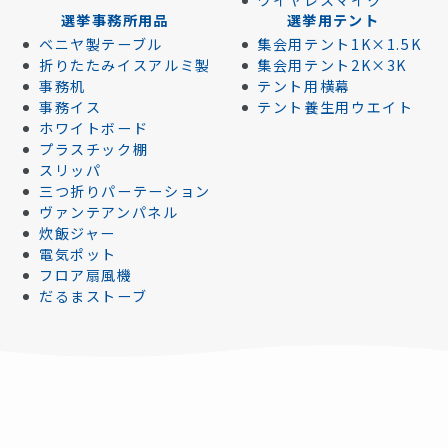
ワイヤレスマイク
選挙事務所用品
選挙用テント
ベニヤ製テーブル
集会用テント1K×1.5K
折りたたみイスアルミ製
集会用テント2K×3K
事務机
テント用横幕
事務イス
テント養生用ウエイト
ホワイトボード
プラスチック棚
スリッパ
三つ折りパーテーション
ヴァンテアンパネル
炊飯ジャー
電気ポット
フロア扇風機
だるまストーブ