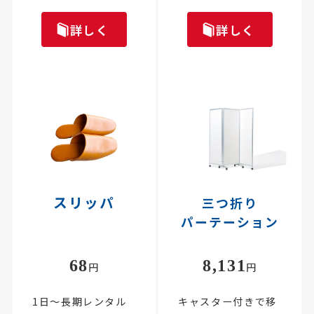
詳しく
詳しく
スリッパ
三つ折り
パーテーション
68
8,131
円
円
1日～長期レンタル
キャスター付きで移