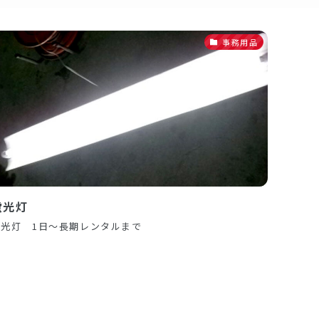
事務用品
蛍光灯
蛍光灯 1日～長期レンタルまで