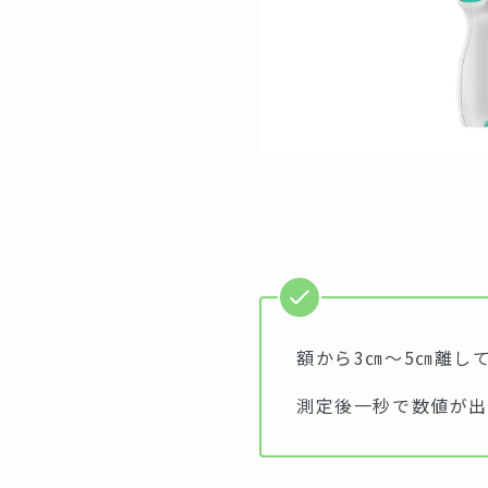
額から3㎝～5㎝離し
測定後一秒で数値が出