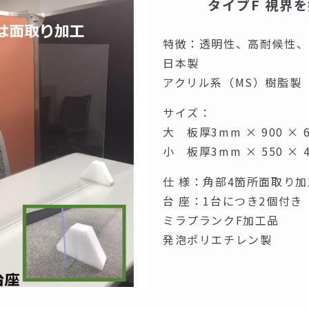
タイプF 視界
特徴：透明性、高耐候性、
日本製
アクリル系（MS）樹脂製
サイズ：
大 板厚3mm × 900 × 6
小 板厚3mm × 550 × 4
仕 様：角部4箇所面取り加
台 座：1台につき2個付き
ミラプランクF加工品
発泡ポリエチレン製