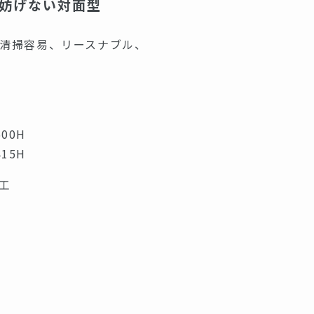
を妨げない対面型
清掃容易、リースナブル、
00H
15H
工