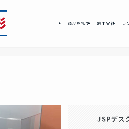
商品を探す
施工実績
レ
ル
JSPデス