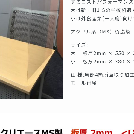
ずのコストパフォーマンス
大は新・旧JISの学校机適
小は外食産業(一人席)向
アクリル系（MS）樹脂製
サイズ:
大 板厚2mm × 550 × 3
小 板厚2mm × 380 × 2
仕 様:角部4箇所面取り
モール付属