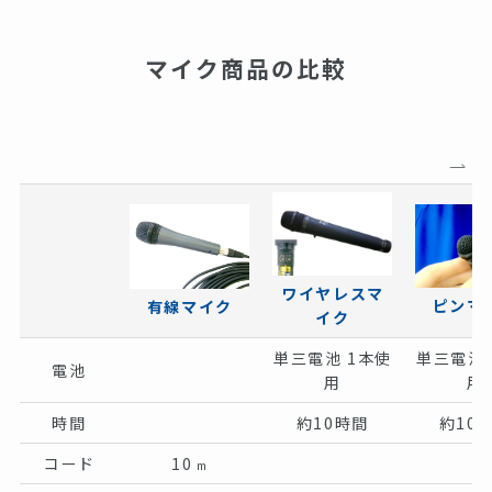
マイク商品の比較
ワイヤレスマ
ピンマ
有線マイク
イク
単三電池 1本使
単三電池 
電池
用
用
時間
約10時間
約10
コード
10
m