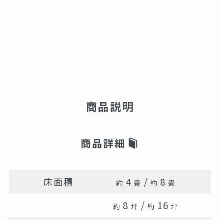
商品説明
商品詳細
床面積
4
/
8
約
畳
約
畳
8
/
16
約
坪
約
坪