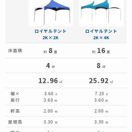
ロイヤルテント
ロイヤルテント
2K×4K
2K×2K
8
16
床面積
約
畳
約
畳
4
8
坪
坪
12.96
25.92
㎡
㎡
幅×
3.60
7.20
x
x
奥行
3.60
3.60
m
m
軒高
2.00
2.00
m
m
屋根高
3.30
3.30
m
m