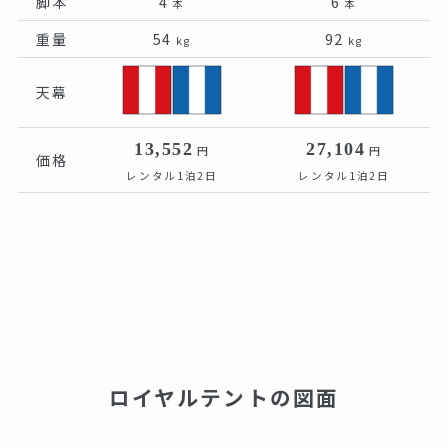
脚本
4
6
本
本
重量
54
92
kg
kg
天幕
13,552
27,104
円
円
価格
レンタル1泊2日
レンタル1泊2日
ロイヤルテントの図面