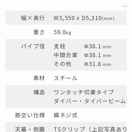
幅×奥行
W3,550 x D5,310
(mm)
重さ
59.0
kg
パイプ径
支柱 Φ38.1
mm
中間合掌 Φ38.1
mm
その他 Φ31.8
mm
素材
スチール
構造
ワンタッチ切妻タイプ
ダイバー・タイバービーム
筋交い仕様
蝶ネジ式
天幕・側膜
TSクリップ（上記写真あり