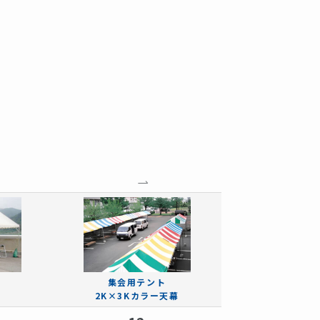
集会用テント
2K×3Kカラー天幕