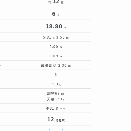
12
約
畳
6
坪
18.80
㎡
5.31
3.55
x
m
2.00
m
3.09
m
最長部が 2.30
m
m
6
78
kg
部材63
kg
天幕15
kg
Φ31.8
mm
12
名程度