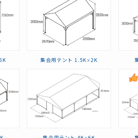
.5K
集会用テント 1.5K
2K
×
5K
集会用テント 4K
6K
×