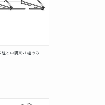
2組と中間束x1組のみ