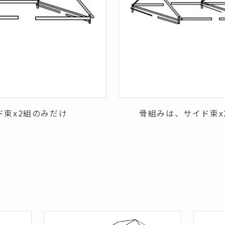
ド束x2組のみだけ
骨組みは、サイド束x