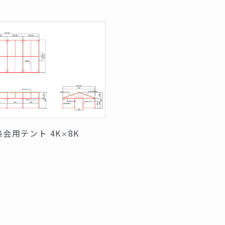
集会用テント 4K
8K
×