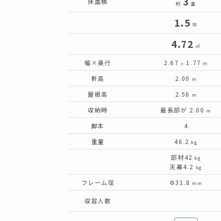
3
床面積
約
畳
1.5
坪
4.72
㎡
幅×奥行
2.67
1.77
x
m
軒高
2.00
m
屋根高
2.56
m
収納時
最長部が 2.00
m
脚本
4
重量
46.2
kg
部材42
kg
天幕4.2
kg
フレーム径
Φ31.8
mm
収容人数