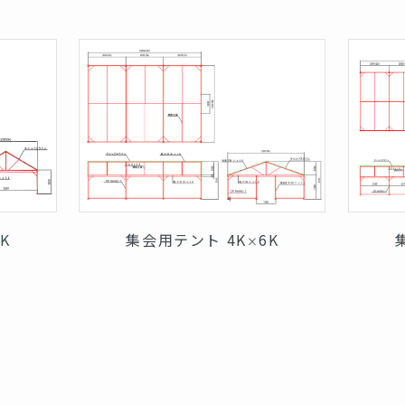
5K
集会用テント 4K
6K
×