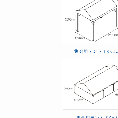
集会用テント 1K
1
×
集会用テント 3K
×