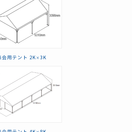
集会用テント 2K
3K
×
集会用テント 4K
8K
×