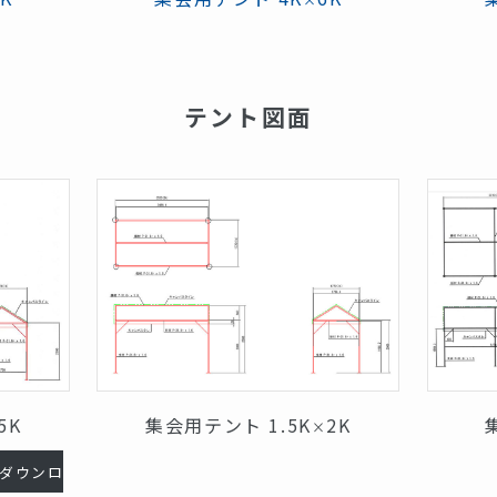
テント図面
.5K
集会用テント 1.5K
2K
×
ダウンロ