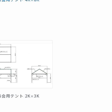
集会用テント 2K
3K
×