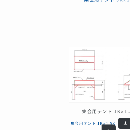
集会用テント 1K
1
×
集会用テント 1K
1.5K
×
ード