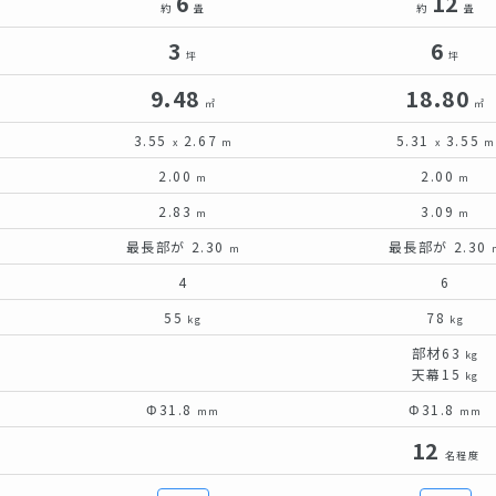
6
12
約
畳
約
畳
3
6
坪
坪
9.48
18.80
㎡
㎡
3.55
2.67
5.31
3.55
x
m
x
m
2.00
2.00
m
m
2.83
3.09
m
m
最長部が 2.30
最長部が 2.30
m
4
6
55
78
kg
kg
部材63
kg
天幕15
kg
Φ31.8
Φ31.8
mm
mm
12
名程度