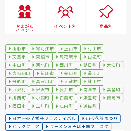
やまがた
イベント別
商品別
イベント
山形市
寒河江市
上山市
村山市
天童市
東根市
尾花沢市
山辺町
中山町
河北町
西川町
朝日町
大江町
大石田町
新庄市
金山町
最上町
舟形町
真室川町
大蔵村
鮭川村
戸沢村
米沢市
長井市
南陽市
高畠町
川西町
小国町
白鷹町
飯豊町
鶴岡市
酒田市
三川町
庄内町
遊佐町
日本一の芋煮会フェスティバル
山形花笠まつり
ビッグフェア
ラーメン県そば王国フェスタ