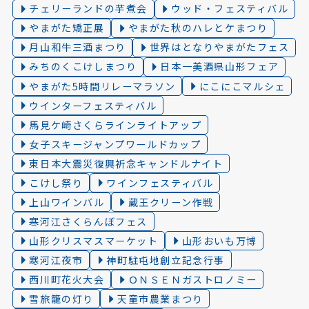
チェリーランドの芋煮会
ウッド・フェスティバル
やまがた矯正展
やまがた秋のハレとケまつり
月山和牛三酒まつり
世界はとなりやまがたフェス
みちのくこけしまつり
日本一美酒県山形フェア
やまがた5時間リレーマラソン
にこにこマルシェ
ウインターフェスティバル
馬見ケ崎さくらラインライトアップ
女子スキージャンプワールドカップ
東日本大震災復興祈念キャンドルナイト
こけし祭り
ワインフェスティバル
上山ワインバル
蔵王クリーン作戦
寒河江さくらんぼフェス
山形クリスマスマーケット
山形おいも万博
寒河江夜市
神町駐屯地創立記念行事
西川町花火大会
ＯＮＳＥＮガストロノミー
雪旅籠の灯り️
天童市農業まつり