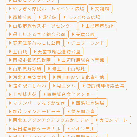
やまぎん県民ホールイベント広場
文翔館
霞城公園
遊学館
ほっとなる広場
山形市総合スポーツセンター
山形市市役所
最上川ふるさと総合公園
天童公園
寒河江駅前みこし公園
チェリーランド
上山城
天童市総合運動公園
東根市観光果樹園
山辺町民総合体育館
山形県野球場
最上川中山緑地
河北町民体育館
西川町歴史文化資料館
道の駅にしかわ
月山ダム
徳良湖畔特設会場
上杉城史苑
置賜総合文化センター
マリンパークねずがせき
西浜海水浴場
加茂レインボービーチ
鼠ヶ関海岸
東北エプソンアクアリウムかもすい
カモンマーレ
酒田港国際ターミナル
イオン三川
最上川スワンパーク
庄内農機センター