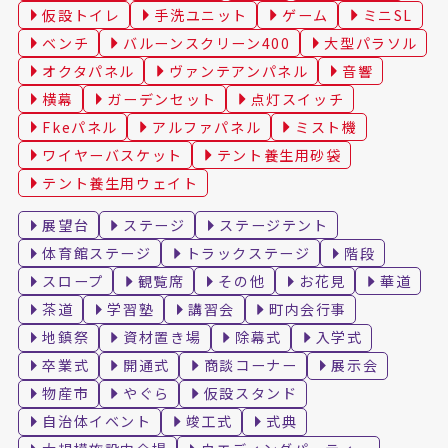
仮設トイレ
手洗ユニット
ゲーム
ミニSL
ベンチ
バルーンスクリーン400
大型パラソル
オクタパネル
ヴァンテアンパネル
音響
横幕
ガーデンセット
点灯スイッチ
Fkeパネル
アルファパネル
ミスト機
ワイヤーバスケット
テント養生用砂袋
テント養生用ウェイト
展望台
ステージ
ステージテント
体育館ステージ
トラックステージ
階段
スロープ
観覧席
その他
お花見
華道
茶道
学習塾
講習会
町内会行事
地鎮祭
資材置き場
除幕式
入学式
卒業式
開通式
商談コーナー
展示会
物産市
やぐら
仮設スタンド
自治体イベント
竣工式
式典