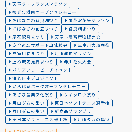
天童ラ・フランスマラソン
観光果樹園オープンセレモニー
おばなざわ徳良湖祭り
尾花沢花笠マラソン
おばなざわ花笠まつり
徳良湖まつり
尾花沢雪まつり
天童市農畜産物販売会
安全運転サポート車体験会
真室川大収穫祭
真室川春まつり
月山龍神マラソン
上杉城史苑夏まつり
赤川花火大会
バリアフリービーチイベント
海と日本プロジェクト
いろは蔵パークオープンセレモニー
あさひ産業文化祭り
タキタロウ祭り
月山ダムの集い
東日本ソフトテニス選手権
月山ダムの集い
新商品グランプリ
東日本ソフトテニス選手権
月山ダムの集い
山形ビッグウイング