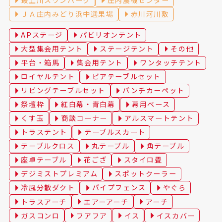
ＪＡ庄内みどり浜中選果場
赤川河川敷
APステージ
パビリオンテント
大型集会用テント
ステージテント
その他
平台・箱馬
集会用テント
ワンタッチテント
ロイヤルテント
ビアテーブルセット
リビングテーブルセット
パンチカーペット
祭壇枠
紅白幕・青白幕
幕用ベース
くす玉
商談コーナー
アルスマートテント
トラステント
テーブルスカート
テーブルクロス
丸テーブル
角テーブル
座卓テーブル
花ござ
スタイロ畳
デジミストプレミアム
スポットクーラー
冷風分散ダクト
パイプフェンス
やぐら
トラスアーチ
エアーアーチ
アーチ
ガスコンロ
フアフア
イス
イスカバー