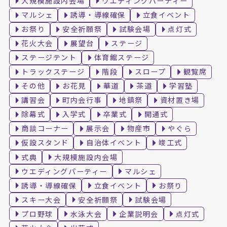
大規模施設内会場
ウエディングパーティー
マルシェ
誘導・導線確保
立食イベント
お祭り
安全祈願祭
試験会場
点灯式
花火大会
展望台
ステージ
ステージテント
体育館ステージ
トラックステージ
階段
スロープ
観覧席
その他
お花見
華道
茶道
学習塾
講習会
町内会行事
地鎮祭
資材置き場
除幕式
入学式
卒業式
開通式
商談コーナー
展示会
物産市
やぐら
仮設スタンド
自治体イベント
竣工式
式典
大規模施設内会場
ウエディングパーティー
マルシェ
誘導・導線確保
立食イベント
お祭り
スキー大会
安全祈願祭
試験会場
プロ野球
水泳大会
企業説明会
点灯式