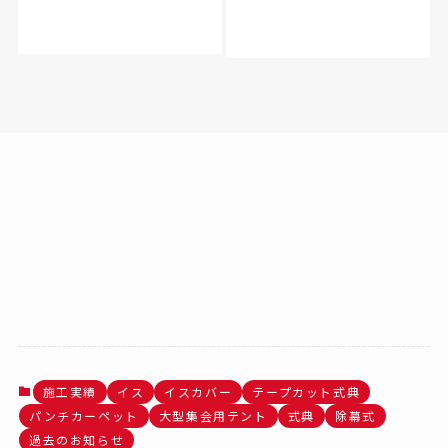
施工実績
イス
イスカバー
テープカット式典
パンチカーペット
大型集会用テント
式典
除幕式
過去のお知らせ