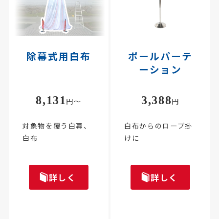
除幕式用白布
ポールパーテ
ーション
8,131
3,388
円～
円
対象物を覆う白幕、
白布からのロープ掛
白布
けに
詳しく
詳しく