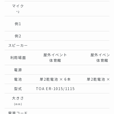
マイク
*2
例1
例2
スピーカー
屋外イベント
屋外イベン
利用場面
体育館
体育館
電源
電池
単2乾電池 × 6本
単2乾電池 × 
型式
TOA ER-1015/1115
大きさ
(mm)
電源コード