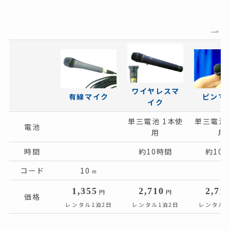
ワイヤレスマ
有線マイク
ピンマ
イク
単三電池 1本使
単三電池 
電池
用
用
時間
約10時間
約10
コード
10
m
1,355
2,710
2,71
円
円
価格
レンタル1泊2日
レンタル1泊2日
レンタル1