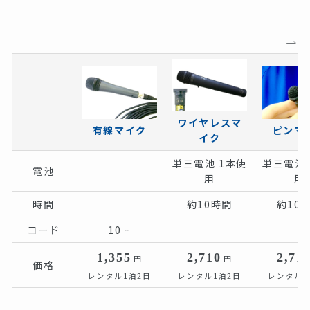
ワイヤレスマ
有線マイク
ピンマ
イク
単三電池 1本使
単三電池 
電池
用
用
時間
約10時間
約10
コード
10
m
1,355
2,710
2,71
円
円
価格
レンタル1泊2日
レンタル1泊2日
レンタル1