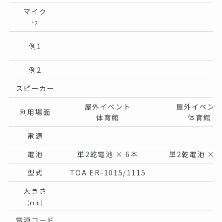
マイク
*2
例1
例2
スピーカー
屋外イベント
屋外イベン
利用場面
体育館
体育館
電源
電池
単2乾電池 × 6本
単2乾電池 × 
型式
TOA ER-1015/1115
大きさ
(mm)
電源コード