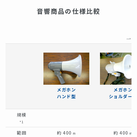
音響商品の仕様比較
メガホン
メガホン
ハンド型
ショルダー
規模
*1
範囲
約 400
約 400
m
m