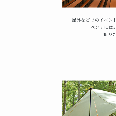
屋外などでのイベン
ベンチには
折り