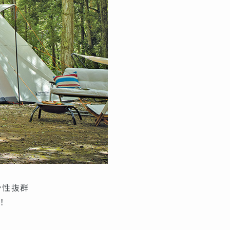
ン性抜群
！